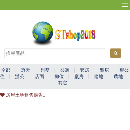
To
na
全部
透天
別墅
公寓
套房
雅房
辦公
住
辦公
店面
攤位
廠房
建地
農地
其它
房屋土地租售廣告..