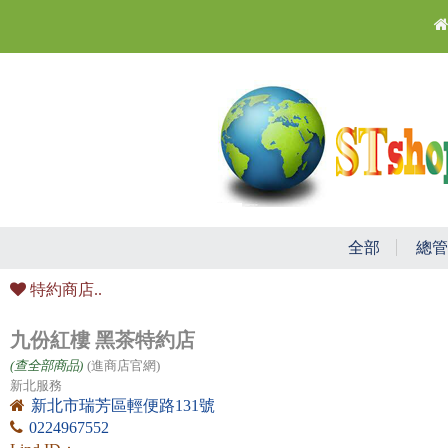
全部
總管
特約商店..
九份紅樓 黑茶特約店
(查全部商品)
(進商店官網)
新北服務
新北市瑞芳區輕便路131號
0224967552