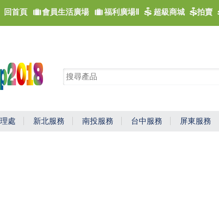
回首頁
會員生活廣場
福利廣場Ⅱ
超級商城
拍賣
理處
新北服務
南投服務
台中服務
屏東服務