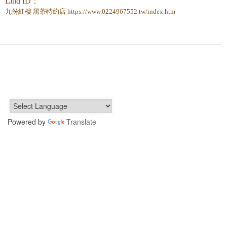
Lind ID：
九份紅樓 黑茶特約店 https://www.0224967552.tw/index.htm
Powered by
Translate